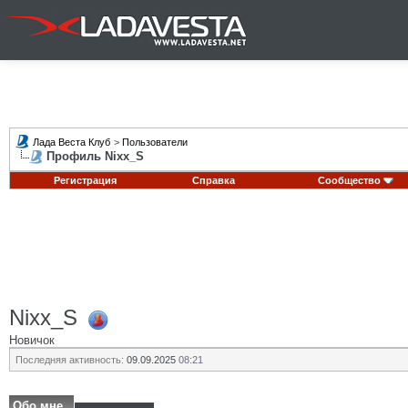
Лада Веста Клуб
>
Пользователи
Профиль Nixx_S
Регистрация
Справка
Сообщество
Nixx_S
Новичок
Последняя активность:
09.09.2025
08:21
Обо мне