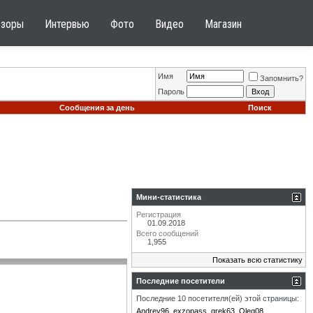
бзоры
Интервью
Фото
Видео
Магазин
Имя
Запомнить?
Пароль
Сообщения за день
Поиск
Мини-статистика
Регистрация
01.09.2018
Всего сообщений
1,955
Показать всю статистику
Последние посетители
Последние 10 посетителя(ей) этой страницы:
Andrey96
exzopass
grek63
Oleg08