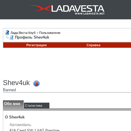
Лада Веста Клуб
>
Пользователи
Профиль Shev4uk
Регистрация
Справка
Shev4uk
Banned
Обо мне
Статистика
О Shev4uk
Автомобиль
KIA Ceed SW 1,6AT Prestige