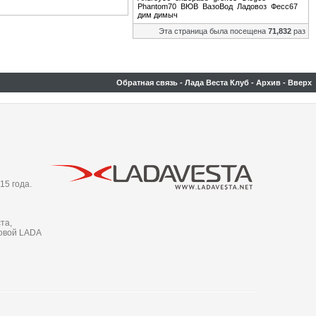
Phantom70
ВЮВ
ВазоВод
Ладовоз
Фесс67
дим димыч
Эта страница была посещена
71,832
раз
Обратная связь
-
Лада Веста Клуб
-
Архив
-
Вверх
15 года.
та,
новой LADA