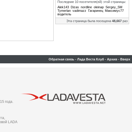
Последние 10 посетителя(ей) этой страницы:
Alek143
Dizas
nordline
oleinap
Sergey_SM
Tymerlan
vadimazz
Гагаринец
Максимус77
водитель
Эта страница была посещена
48,667
раз
Обратная связь
-
Лада Веста Клуб
-
Архив
-
Вверх
15 года.
та,
новой LADA