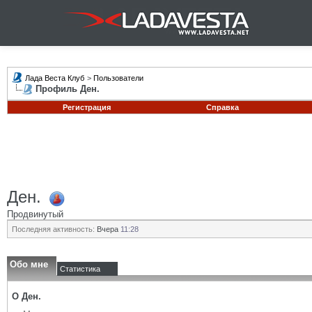
Лада Веста Клуб
>
Пользователи
Профиль Ден.
Регистрация
Справка
Ден.
Продвинутый
Последняя активность:
Вчера
11:28
Обо мне
Статистика
О Ден.