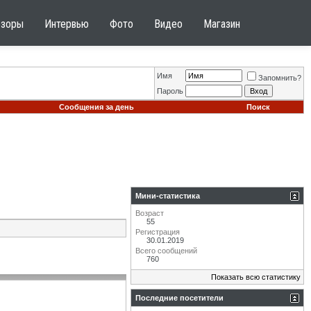
бзоры
Интервью
Фото
Видео
Магазин
Имя
Запомнить?
Пароль
Сообщения за день
Поиск
Мини-статистика
Возраст
55
Регистрация
30.01.2019
Всего сообщений
760
Показать всю статистику
Последние посетители