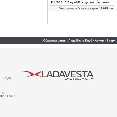
PLUTOSHA
Андрей47
водитель
инш
тень
Эта страница была посещена
12,095
раз
Обратная связь
-
Лада Веста Клуб
-
Архив
-
Вверх
15 года.
та,
новой LADA