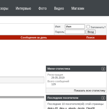
бзоры
Интервью
Фото
Видео
Магазин
Имя
Запомнить?
Пароль
Сообщения за день
Поиск
Мини-статистика
Регистрация
29.05.2019
Всего сообщений
129
Показать всю статистику
Последние посетители
Последние 10 посетителя(ей) этой страницы:
Aleks-65
Alex-x
alpe4u
destin
Oleg08