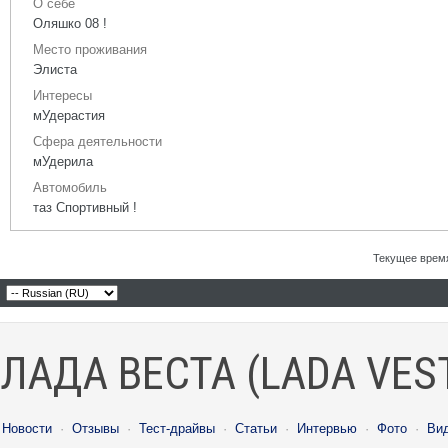
О себе
Оляшко 08 !
Место проживания
Элиста
Интересы
мУдерастия
Сфера деятельности
мУдерила
Автомобиль
таз Спортивный !
Текущее врем
ЛАДА ВЕСТА (LADA VES
Новости
·
Отзывы
·
Тест-драйвы
·
Статьи
·
Интервью
·
Фото
·
Ви