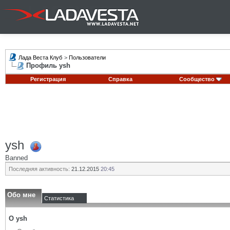
Лада Веста Клуб
>
Пользователи
Профиль ysh
Регистрация
Справка
Сообщество
ysh
Banned
Последняя активность:
21.12.2015
20:45
Обо мне
Статистика
О ysh