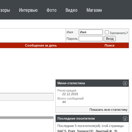
бзоры
Интервью
Фото
Видео
Магазин
Имя
Запомнить?
Пароль
Сообщения за день
Поиск
Мини-статистика
Регистрация
22.12.2015
Всего сообщений
44
Показать всю статистику
Последние посетители
Последние 5 посетителя(ей) этой страницы:
NACS
Point
Snejana191
Дмитрий Ф.
Я-