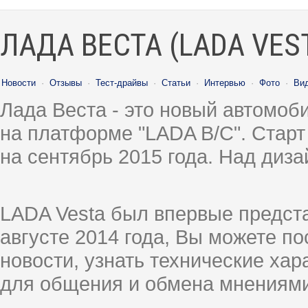
ЛАДА ВЕСТА (LADA VES
Новости
·
Отзывы
·
Тест-драйвы
·
Статьи
·
Интервью
·
Фото
·
Ви
Лада Веста - это новый автомо
на платформе "LADA B/C". Старт
на сентябрь 2015 года. Над диз
LADA Vesta был впервые предст
августе 2014 года, Вы можете п
новости, узнать технические ха
для общения и обмена мнениями