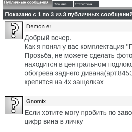
Публичные сообщения
Обо мне
Статистика
Показано с 1 по
3
из
3
публичных сообщени
Demon er
Добрый вечер.
Как я понял у вас комплектация "
Прозьба, не можете сделать фото
находится в центральном подлоко
обогрева заднего дивана(арт.845
крепится на 4х защелках.
Gnomix
Если хотите могу пробить по зав
цифр вина в личку