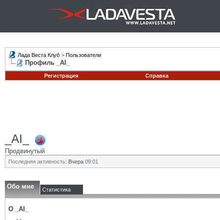
Лада Веста Клуб
>
Пользователи
Профиль _AI_
Регистрация
Справка
_AI_
Продвинутый
Последняя активность:
Вчера
09:01
Обо мне
Статистика
О _AI_