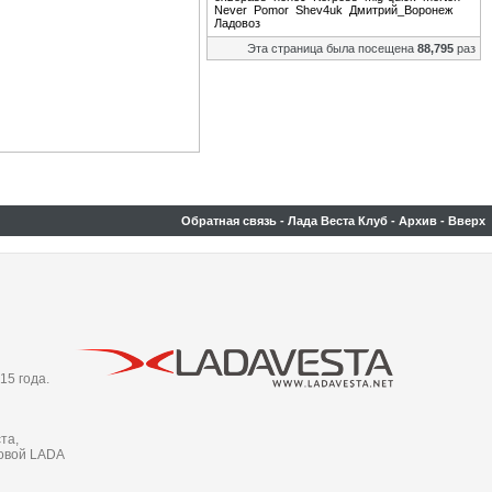
Never
Pomor
Shev4uk
Дмитрий_Воронеж
Ладовоз
Эта страница была посещена
88,795
раз
Обратная связь
-
Лада Веста Клуб
-
Архив
-
Вверх
15 года.
та,
новой LADA