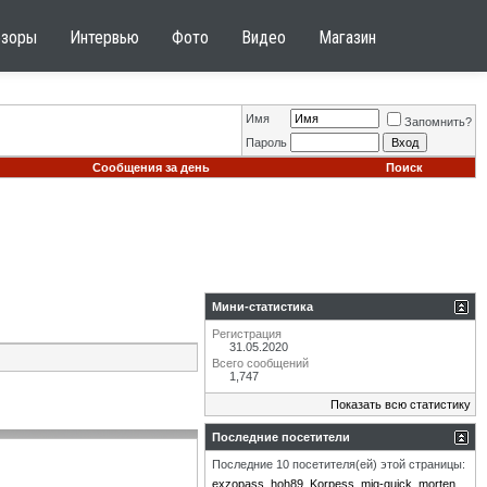
бзоры
Интервью
Фото
Видео
Магазин
Имя
Запомнить?
Пароль
Сообщения за день
Поиск
Мини-статистика
Регистрация
31.05.2020
Всего сообщений
1,747
Показать всю статистику
Последние посетители
Последние 10 посетителя(ей) этой страницы:
exzopass
hoh89
Korpess
mig-quick
morten