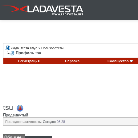
Лада Веста Клуб
>
Пользователи
Профиль tsu
Регистрация
Справка
Сообщество
tsu
Продвинутый
Последняя активность:
Сегодня
08:28
Обо мне