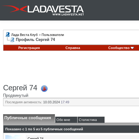
Лада Веста Клуб
>
Пользователи
Профиль Сергей 74
Регистрация
Справка
Сообщество
Сергей 74
Продвинутый
Последняя активность:
10.03.2024
17:49
Публичные сообщения
Обо мне
Статистика
Показано с 1 по
5
из
5
публичных сообщений
Сергей 74