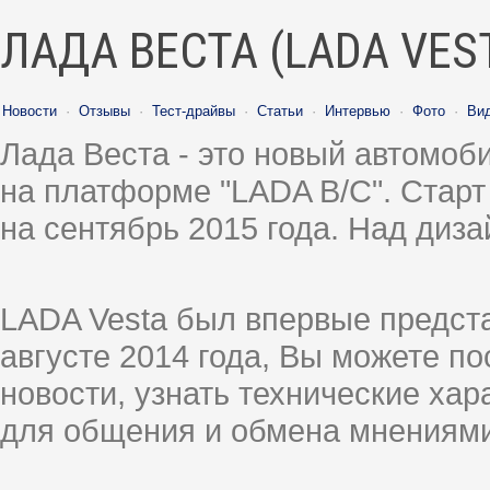
ЛАДА ВЕСТА (LADA VES
Новости
·
Отзывы
·
Тест-драйвы
·
Статьи
·
Интервью
·
Фото
·
Ви
Лада Веста - это новый автомо
на платформе "LADA B/C". Старт
на сентябрь 2015 года. Над диз
LADA Vesta был впервые предст
августе 2014 года, Вы можете п
новости, узнать технические ха
для общения и обмена мнениями