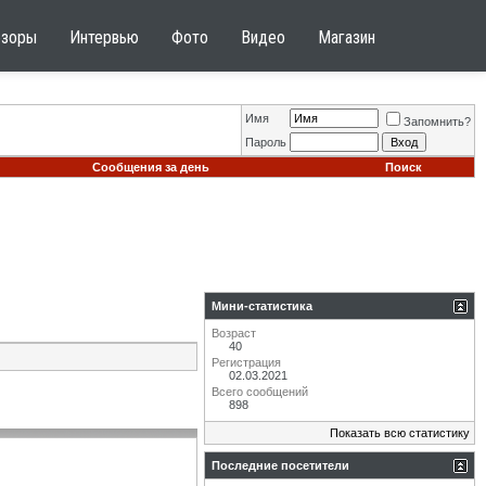
бзоры
Интервью
Фото
Видео
Магазин
Имя
Запомнить?
Пароль
Сообщения за день
Поиск
Мини-статистика
Возраст
40
Регистрация
02.03.2021
Всего сообщений
898
Показать всю статистику
Последние посетители