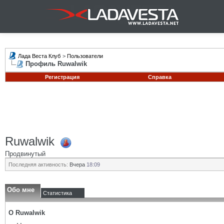
Лада Веста Клуб
>
Пользователи
Профиль Ruwalwik
Регистрация
Справка
Ruwalwik
Продвинутый
Последняя активность:
Вчера
18:09
Обо мне
Статистика
О Ruwalwik