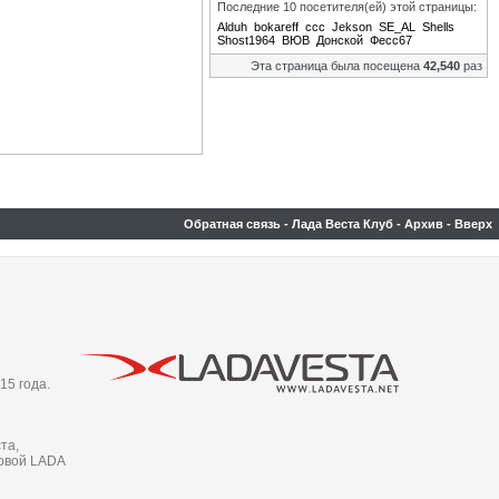
Последние 10 посетителя(ей) этой страницы:
Alduh
bokareff
ccc
Jekson
SE_AL
Shells
Shost1964
ВЮВ
Донской
Фесс67
Эта страница была посещена
42,540
раз
Обратная связь
-
Лада Веста Клуб
-
Архив
-
Вверх
15 года.
та,
новой LADA