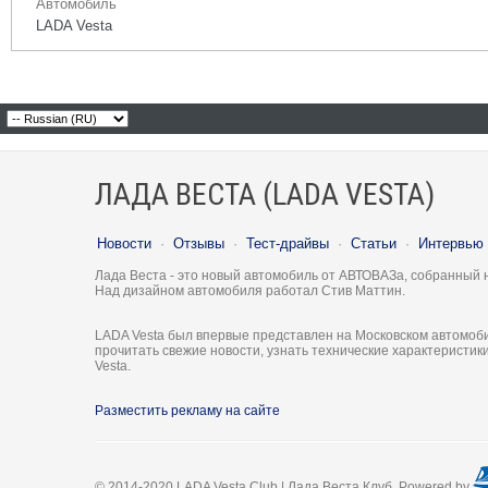
Автомобиль
LADA Vesta
ЛАДА ВЕСТА (LADA VESTA)
Новости
·
Отзывы
·
Тест-драйвы
·
Статьи
·
Интервью
Лада Веста - это новый автомобиль от АВТОВАЗа, собранный 
Над дизайном автомобиля работал Стив Маттин.
LADA Vesta был впервые представлен на Московском автомоби
прочитать свежие новости, узнать технические характеристи
Vesta.
Разместить рекламу на сайте
© 2014-2020 LADA Vesta Club | Лада Веста Клуб. Powered by