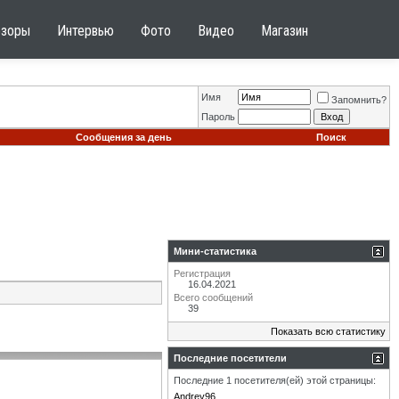
бзоры
Интервью
Фото
Видео
Магазин
Имя
Запомнить?
Пароль
Сообщения за день
Поиск
Мини-статистика
Регистрация
16.04.2021
Всего сообщений
39
Показать всю статистику
Последние посетители
Последние 1 посетителя(ей) этой страницы:
Andrey96