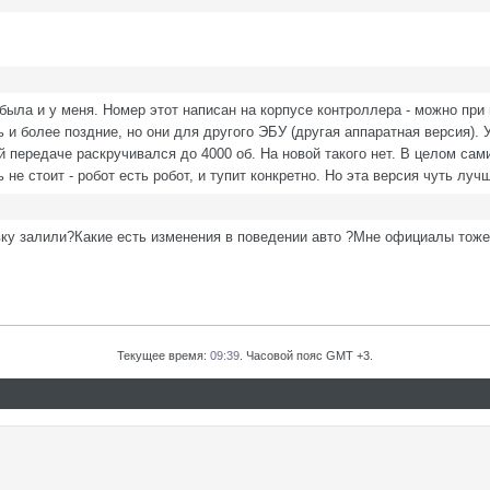
была и у меня. Номер этот написан на корпусе контроллера - можно пр
 и более поздние, но они для другого ЭБУ (другая аппаратная версия). 
й передаче раскручивался до 4000 об. На новой такого нет. В целом са
е стоит - робот есть робот, и тупит конкретно. Но эта версия чуть луч
у залили?Какие есть изменения в поведении авто ?Мне официалы тоже 
Текущее время:
09:39
. Часовой пояс GMT +3.