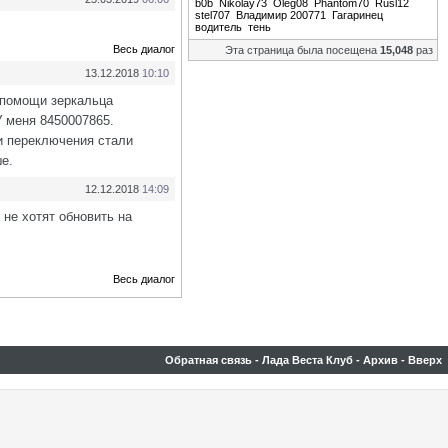
b0b
Nikolay73
Oleg08
Phantom70
Rusl12
stel707
Владимир 200771
Гагаринец
водитель
тень
Весь диалог
Эта страница была посещена
15,048
раз
13.12.2018
10:10
и помощи зеркальца
У меня 8450007865.
ми переключения стали
ше.
12.12.2018
14:09
не хотят обновить на
Весь диалог
Обратная связь
-
Лада Веста Клуб
-
Архив
-
Вверх