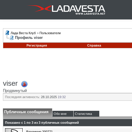
Лада Веста Клуб
>
Пользователи
Профиль viser
Регистрация
Справка
viser
Продвинутый
Последняя активность:
28.10.2025
19:32
Публичные сообщения
Обо мне
Статистика
Показано с 1 по
3
из
3
публичных сообщений
Владимир 200771