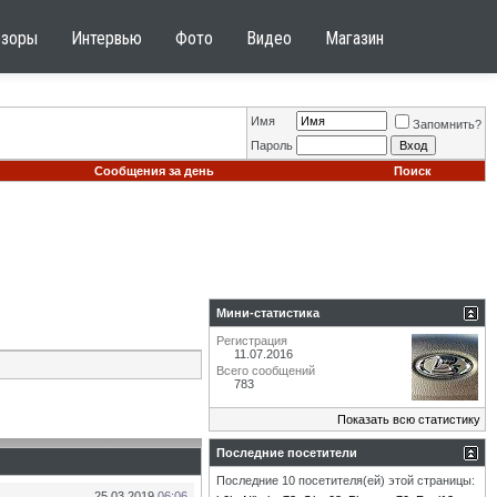
бзоры
Интервью
Фото
Видео
Магазин
Имя
Запомнить?
Пароль
Сообщения за день
Поиск
Мини-статистика
Регистрация
11.07.2016
Всего сообщений
783
Показать всю статистику
Последние посетители
Последние 10 посетителя(ей) этой страницы:
25.03.2019
06:06