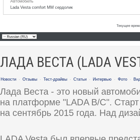
Автомобиль
Lada Vesta comfort MM сердолик
Текущее врем
ЛАДА ВЕСТА (LADA VES
Новости
·
Отзывы
·
Тест-драйвы
·
Статьи
·
Интервью
·
Фото
·
Ви
Лада Веста - это новый автомо
на платформе "LADA B/C". Старт
на сентябрь 2015 года. Над диз
LADA Vesta был впервые предст