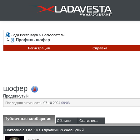
Лада Веста Клуб
>
Пользователи
Профиль шофер
Регистрация
Справка
шофер
Продвинутый
Последняя активность:
07.10.2024
09:03
Публичные сообщения
Обо мне
Статистика
Показано с 1 по
3
из
3
публичных сообщений
шофер