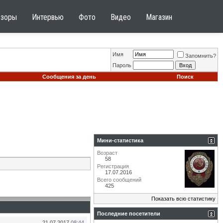
бзоры
Интервью
Фото
Видео
Магазин
Имя
Запомнить?
Пароль
Сообщения за день
Поиск
Мини-статистика
Возраст
58
Регистрация
17.07.2016
Всего сообщений
425
Показать всю статистику
Последние посетители
21.07.2017
08:44