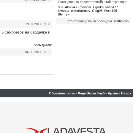
Последние 10 посетителя(ей) этой страницы:
907
Alek143
Coelurus
Egorka
kosh477
levshaa
obzorkormov
Oleg08
Олег196
Шептун
Эта страница была посещена
32,065
раз
19.07.2017
19:50
 5 саморезов на бардачке и
Весь диалог
06.06.2017
15:52
Обратная связь
-
Лада Веста Клуб
-
Архив
-
Вверх