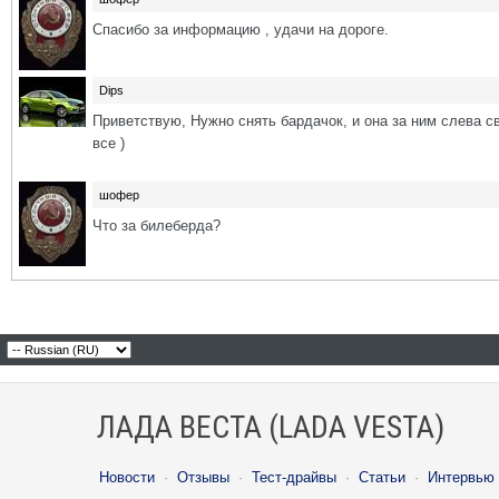
Спасибо за информацию , удачи на дороге.
Dips
Приветствую, Нужно снять бардачок, и она за ним слева с
все )
шофер
Что за билеберда?
ЛАДА ВЕСТА (LADA VESTA)
Новости
·
Отзывы
·
Тест-драйвы
·
Статьи
·
Интервью