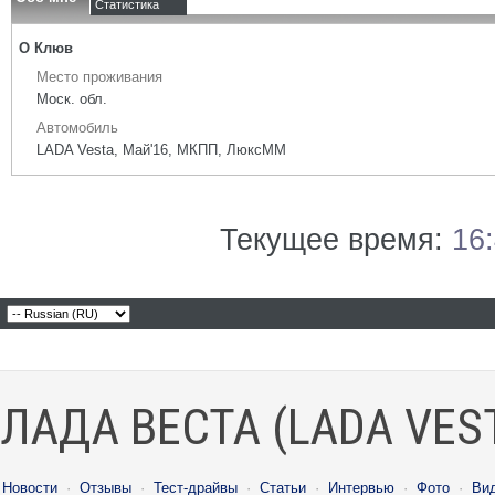
Статистика
О Клюв
Место проживания
Моск. обл.
Автомобиль
LADA Vesta, Май'16, МКПП, ЛюксММ
Текущее время:
16
ЛАДА ВЕСТА (LADA VES
Новости
·
Отзывы
·
Тест-драйвы
·
Статьи
·
Интервью
·
Фото
·
Ви