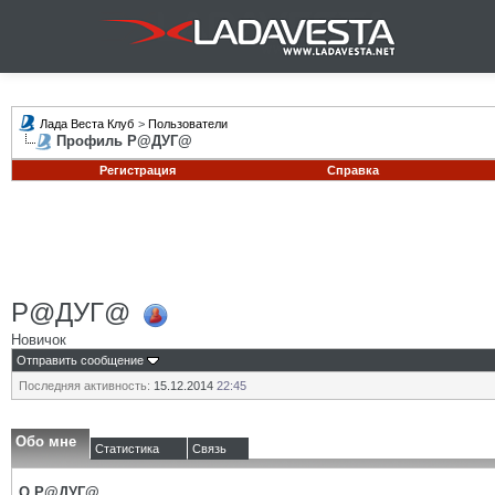
Лада Веста Клуб
>
Пользователи
Профиль Р@ДУГ@
Регистрация
Справка
Р@ДУГ@
Новичок
Отправить сообщение
Последняя активность:
15.12.2014
22:45
Обо мне
Статистика
Связь
О Р@ДУГ@