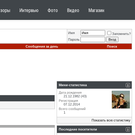
бзоры
Интервью
Фото
Видео
Магазин
Имя
Запомнить?
Пароль
Сообщения за день
Поиск
Мини-статистика
Дата рождения
21.12.1982 (43)
Регистрация
07.12.2014
Всего сообщений
1
Показать всю статистику
Последние посетители