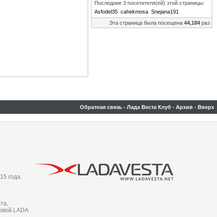
Последние 3 посетителя(ей) этой страницы:
Asfodel35
cahekmosa
Snejana191
Эта страница была посещена
44,184
раз
Обратная связь
-
Лада Веста Клуб
-
Архив
-
Вверх
15 года.
та,
новой LADA