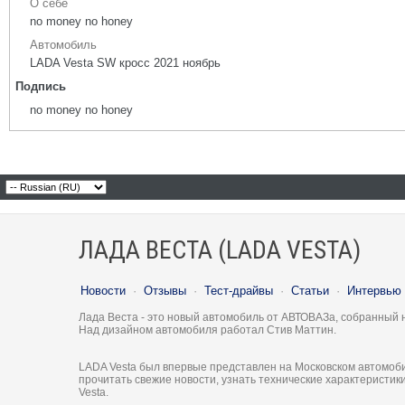
О себе
no money no honey
Автомобиль
LADA Vesta SW кросс 2021 ноябрь
Подпись
no money no honey
ЛАДА ВЕСТА (LADA VESTA)
Новости
·
Отзывы
·
Тест-драйвы
·
Статьи
·
Интервью
Лада Веста - это новый автомобиль от АВТОВАЗа, собранный 
Над дизайном автомобиля работал Стив Маттин.
LADA Vesta был впервые представлен на Московском автомоби
прочитать свежие новости, узнать технические характеристи
Vesta.