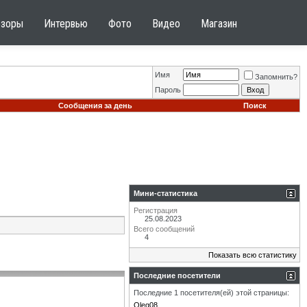
бзоры
Интервью
Фото
Видео
Магазин
Имя
Запомнить?
Пароль
Сообщения за день
Поиск
Мини-статистика
Регистрация
25.08.2023
Всего сообщений
4
Показать всю статистику
Последние посетители
Последние 1 посетителя(ей) этой страницы:
Oleg08