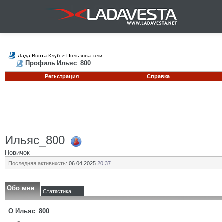
Лада Веста Клуб
>
Пользователи
Профиль Ильяс_800
Регистрация
Справка
Ильяс_800
Новичок
Последняя активность:
06.04.2025
20:37
Обо мне
Статистика
О Ильяс_800