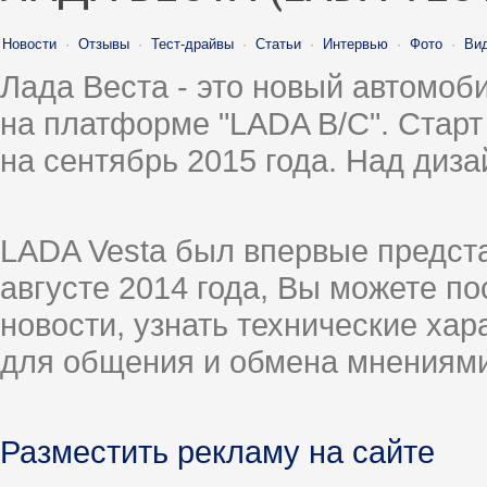
Новости
·
Отзывы
·
Тест-драйвы
·
Статьи
·
Интервью
·
Фото
·
Ви
Лада Веста - это новый автомо
на платформе "LADA B/C". Старт
на сентябрь 2015 года. Над диз
LADA Vesta был впервые предст
августе 2014 года, Вы можете п
новости, узнать технические ха
для общения и обмена мнениями
Разместить рекламу на сайте