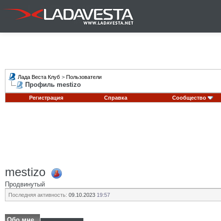
Лада Веста Клуб
>
Пользователи
Профиль mestizo
Регистрация
Справка
Сообщество
mestizo
Продвинутый
Последняя активность:
09.10.2023
19:57
Обо мне