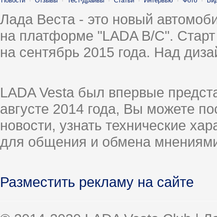
Новости
·
Отзывы
·
Тест-драйвы
·
Статьи
·
Интервью
·
Фото
·
Ви
Лада Веста - это новый автомо
на платформе "LADA B/C". Старт
на сентябрь 2015 года. Над диз
LADA Vesta был впервые предст
августе 2014 года, Вы можете п
новости, узнать технические ха
для общения и обмена мнениями
Разместить рекламу на сайте