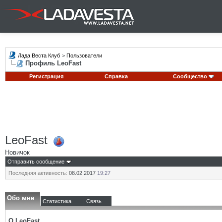
Лада Веста Клуб
>
Пользователи
Профиль LeoFast
Регистрация
Справка
Сообщество
LeoFast
Новичок
Отправить сообщение
Последняя активность:
08.02.2017
19:27
Обо мне
Статистика
Связь
О LeoFast