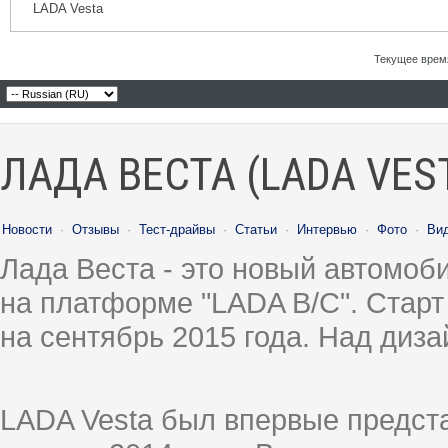
LADA Vesta
Текущее врем
ЛАДА ВЕСТА (LADA VES
Новости
·
Отзывы
·
Тест-драйвы
·
Статьи
·
Интервью
·
Фото
·
Ви
Лада Веста - это новый автомо
на платформе "LADA B/C". Старт
на сентябрь 2015 года. Над диз
LADA Vesta был впервые предст