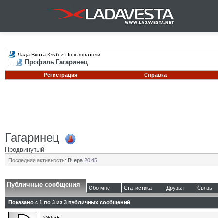
Лада Веста Клуб
>
Пользователи
Профиль Гагаринец
Регистрация
Справка
Гагаринец
Продвинутый
Последняя активность:
Вчера
20:45
Публичные сообщения
Обо мне
Статистика
Друзья
Связь
Показано с 1 по
3
из
3
публичных сообщений
Viktor5