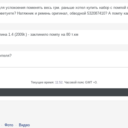
 для успокоения поменять весь грм. раньше хотел купить набор с помпой 
ветуете? Натяжник и ремень оригинал, обводной 532087410? А помпу к
а 1.4 (2009г.) - заклинило помпу на 80 т.км
рителя?
Текущее время:
11:52
. Часовой пояс GMT +3.
·
Фото
·
Видео