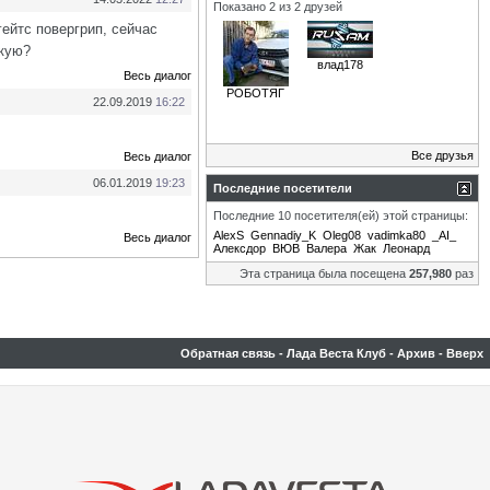
Показано 2 из 2 друзей
гейтс повергрип, сейчас
акую?
влад178
Весь диалог
РОБОТЯГ
22.09.2019
16:22
Все друзья
Весь диалог
06.01.2019
19:23
Последние посетители
Последние 10 посетителя(ей) этой страницы:
AlexS
Gennadiy_K
Oleg08
vadimka80
_AI_
Весь диалог
Алексдор
ВЮВ
Валера
Жак
Леонард
Эта страница была посещена
257,980
раз
Обратная связь
-
Лада Веста Клуб
-
Архив
-
Вверх