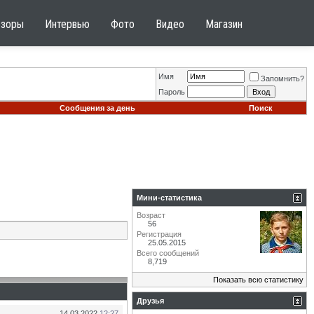
бзоры
Интервью
Фото
Видео
Магазин
Имя
Запомнить?
Пароль
Сообщения за день
Поиск
Мини-статистика
Возраст
56
Регистрация
25.05.2015
Всего сообщений
8,719
Показать всю статистику
Друзья
14.03.2022
12:27