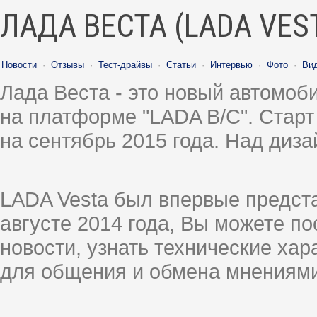
ЛАДА ВЕСТА (LADA VES
Новости
·
Отзывы
·
Тест-драйвы
·
Статьи
·
Интервью
·
Фото
·
Ви
Лада Веста - это новый автомо
на платформе "LADA B/C". Старт
на сентябрь 2015 года. Над диз
LADA Vesta был впервые предст
августе 2014 года, Вы можете п
новости, узнать технические ха
для общения и обмена мнениями