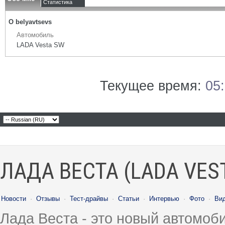
Статистика
О belyavtsevs
Автомобиль
LADA Vesta SW
Текущее время:
05
ЛАДА ВЕСТА (LADA VES
Новости
·
Отзывы
·
Тест-драйвы
·
Статьи
·
Интервью
·
Фото
·
Ви
Лада Веста - это новый автомо