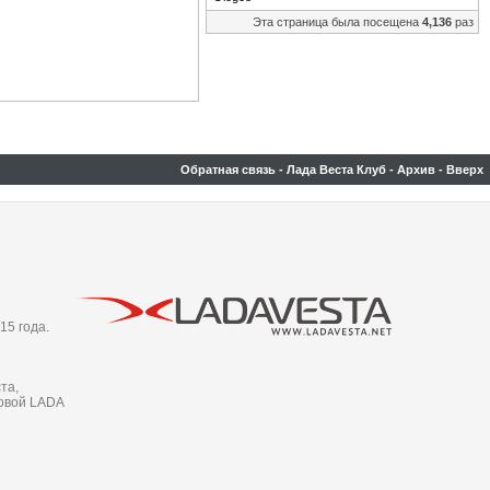
Эта страница была посещена
4,136
раз
Обратная связь
-
Лада Веста Клуб
-
Архив
-
Вверх
15 года.
та,
новой LADA