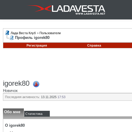
Лада Веста Клуб
>
Пользователи
Профиль igorek80
Регистрация
Справка
igorek80
Новичок
Последняя активность:
13.11.2025
17:53
Обо мне
Статистика
О igorek80