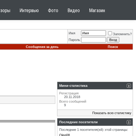
бзоры
Интервью
Фото
Видео
Магазин
Имя
Запомнить?
Пароль
Сообщения за день
Поиск
Мини-статистика
Регистрация
20.11.2018
Всего сообщений
9
Показать всю статистику
Последние посетители
Последние 1 посетителя(ей) этой страницы:
Oleg08