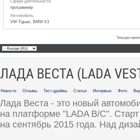
Сфера деятельности
программер
Автомобиль
VW Tiguan, BMW X3
Текущее врем
ЛАДА ВЕСТА (LADA VES
Новости
·
Отзывы
·
Тест-драйвы
·
Статьи
·
Интервью
·
Фото
·
Ви
Лада Веста - это новый автомо
на платформе "LADA B/C". Старт
на сентябрь 2015 года. Над диз