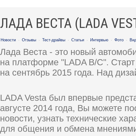
ЛАДА ВЕСТА (LADA VES
Новости
·
Отзывы
·
Тест-драйвы
·
Статьи
·
Интервью
·
Фото
·
Ви
Лада Веста - это новый автомо
на платформе "LADA B/C". Старт
на сентябрь 2015 года. Над диз
LADA Vesta был впервые предст
августе 2014 года, Вы можете п
новости, узнать технические ха
для общения и обмена мнениями