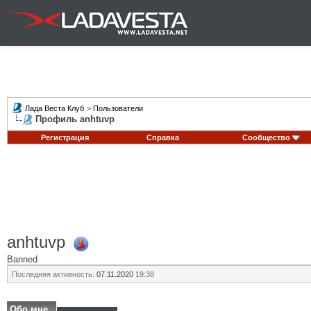
Лада Веста Клуб
>
Пользователи
Профиль anhtuvp
Регистрация
Справка
Сообщество
anhtuvp
Banned
Последняя активность:
07.11.2020
19:38
Обо мне