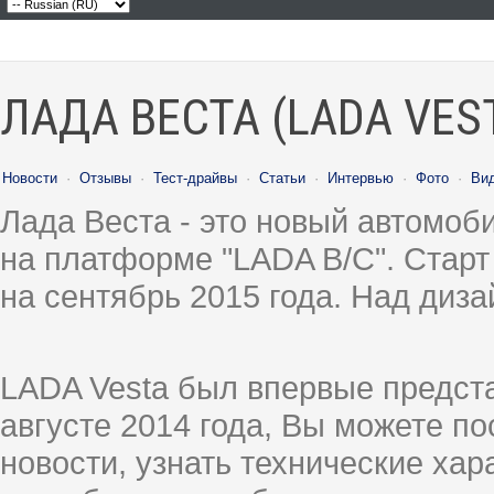
ЛАДА ВЕСТА (LADA VES
Новости
·
Отзывы
·
Тест-драйвы
·
Статьи
·
Интервью
·
Фото
·
Ви
Лада Веста - это новый автомо
на платформе "LADA B/C". Старт
на сентябрь 2015 года. Над диз
LADA Vesta был впервые предст
августе 2014 года, Вы можете п
новости, узнать технические ха