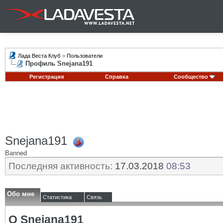
Лада Веста Клуб
>
Пользователи
Профиль Snejana191
Регистрация
Справка
Сообщество
Snejana191
Banned
Последняя активность:
17.03.2018
08:53
Обо мне
Статистика
Связь
О Snejana191