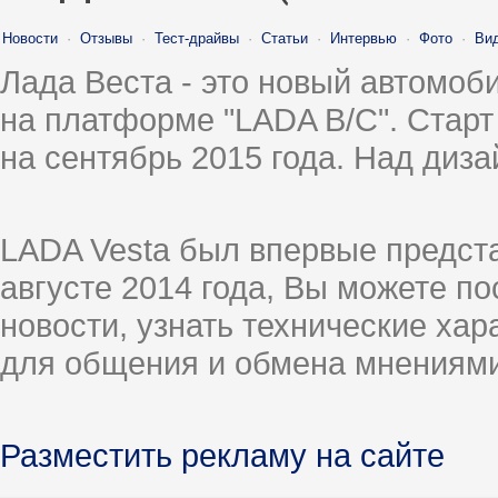
Новости
·
Отзывы
·
Тест-драйвы
·
Статьи
·
Интервью
·
Фото
·
Ви
Лада Веста - это новый автомо
на платформе "LADA B/C". Старт
на сентябрь 2015 года. Над диз
LADA Vesta был впервые предст
августе 2014 года, Вы можете п
новости, узнать технические ха
для общения и обмена мнениями
Разместить рекламу на сайте