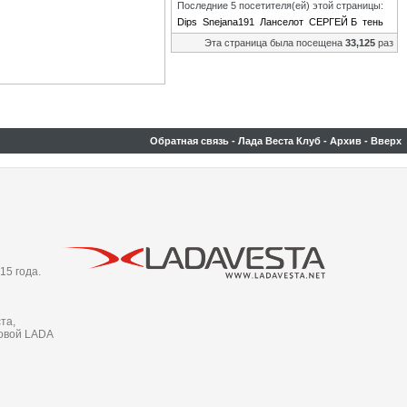
Последние 5 посетителя(ей) этой страницы:
Dips
Snejana191
Ланселот
СЕРГЕЙ Б
тень
Эта страница была посещена
33,125
раз
Обратная связь
-
Лада Веста Клуб
-
Архив
-
Вверх
15 года.
та,
новой LADA