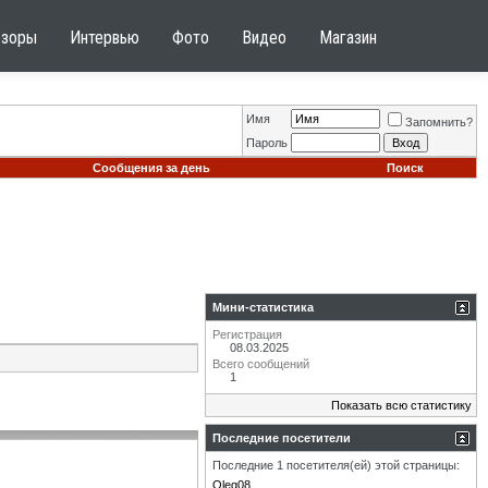
бзоры
Интервью
Фото
Видео
Магазин
Имя
Запомнить?
Пароль
Сообщения за день
Поиск
Мини-статистика
Регистрация
08.03.2025
Всего сообщений
1
Показать всю статистику
Последние посетители
Последние 1 посетителя(ей) этой страницы:
Oleg08