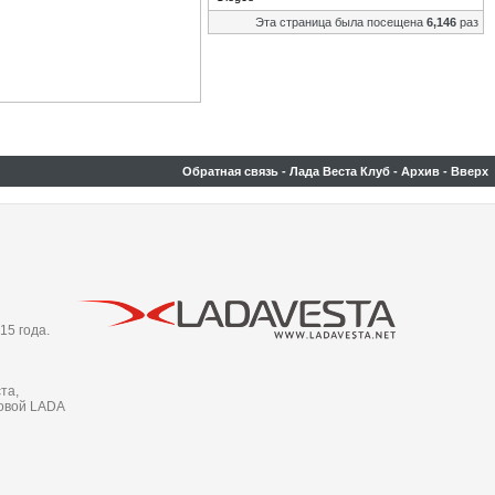
Эта страница была посещена
6,146
раз
Обратная связь
-
Лада Веста Клуб
-
Архив
-
Вверх
15 года.
та,
новой LADA