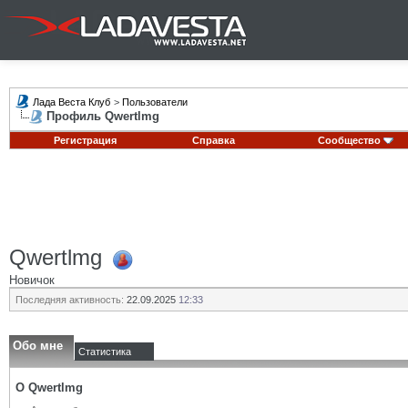
Лада Веста Клуб
>
Пользователи
Профиль Qwertlmg
Регистрация
Справка
Сообщество
Qwertlmg
Новичок
Последняя активность:
22.09.2025
12:33
Обо мне
Статистика
О Qwertlmg