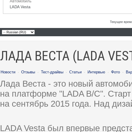
Автомобиль
LADA Vesta
Текущее врем
ЛАДА ВЕСТА (LADA VES
Новости
·
Отзывы
·
Тест-драйвы
·
Статьи
·
Интервью
·
Фото
·
Ви
Лада Веста - это новый автомо
на платформе "LADA B/C". Старт
на сентябрь 2015 года. Над диз
LADA Vesta был впервые предст