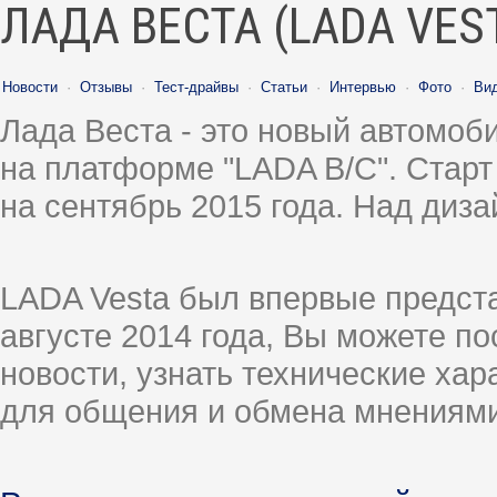
ЛАДА ВЕСТА (LADA VES
Новости
·
Отзывы
·
Тест-драйвы
·
Статьи
·
Интервью
·
Фото
·
Ви
Лада Веста - это новый автомо
на платформе "LADA B/C". Старт
на сентябрь 2015 года. Над диз
LADA Vesta был впервые предст
августе 2014 года, Вы можете п
новости, узнать технические ха
для общения и обмена мнениями