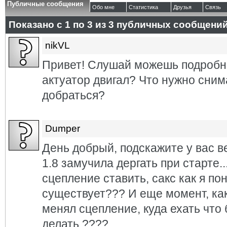
Публичные сообщения
Обо мне
Статистика
Друзья
Связь
Показано с 1 по
3
из
3
публичных сообщени
nikVL
Привет! Слушай можешь подробно
актуатор двигал? Что нужно сним
добраться?
Dumper
День добрый, подскажите у вас ве
1.8 замучила дергать при старте..
сцепление ставить, сакс как я пон
существует??? И еще момент, ка
менял сцепление, куда ехать что
делать ????