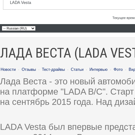
LADA Vesta
Текущее врем
ЛАДА ВЕСТА (LADA VES
Новости
·
Отзывы
·
Тест-драйвы
·
Статьи
·
Интервью
·
Фото
·
Ви
Лада Веста - это новый автомо
на платформе "LADA B/C". Старт
на сентябрь 2015 года. Над диз
LADA Vesta был впервые предст