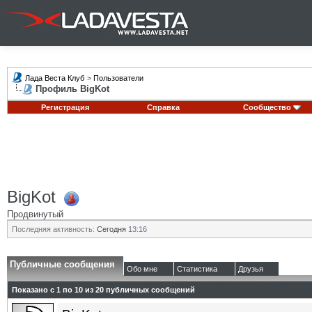
Лада Веста Клуб
>
Пользователи
Профиль BigKot
Регистрация
Справка
Сообщество
BigKot
Продвинутый
Последняя активность:
Сегодня
13:16
Публичные сообщения
Обо мне
Статистика
Друзья
Показано с 1 по
10
из
20
публичных сообщений