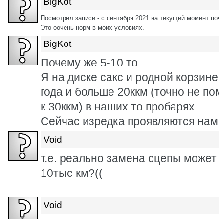
BigKot
Посмотрел записи - с сентября 2021 на текущий момент по
Это оочень норм в моих условиях.
BigKot
Почему же 5-10 то.
Я на диске сакс и родной корзине
года и больше 20ккм (точно не п
к 30ккм) в наших то пробарях.
Сейчас изредка проявляются намё
Void
т.е. реально замена сцепы может 
10тыс км?((
Void