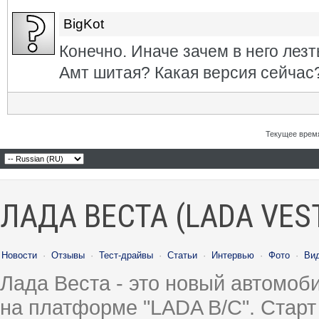
BigKot
Конечно. Иначе зачем в него лезт
Амт шитая? Какая версия сейчас
Текущее врем
ЛАДА ВЕСТА (LADA VES
Новости
·
Отзывы
·
Тест-драйвы
·
Статьи
·
Интервью
·
Фото
·
Ви
Лада Веста - это новый автомо
на платформе "LADA B/C". Старт