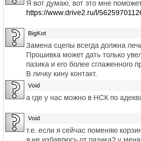
Я вот думаю, вот это мне поможе
https://www.drive2.ru/l/562597011
BigKot
Замена сцепы всегда должна лечи
Прошивка может дать только уве
пазика и его более сглаженного п
В личку кину контакт.
Void
а где у нас можно в НСК по адек
Void
т.е. если я сейчас поменяю корзи
я не избавлюсь от пазика? у меня