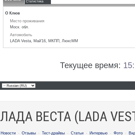
Статистика
О Клюв
Место проживания
Моск. обл.
Автомобиль
LADA Vesta, Май'16, МКПП, ЛюксММ
Текущее время:
15
ЛАДА ВЕСТА (LADA VES
Новости
·
Отзывы
·
Тест-драйвы
·
Статьи
·
Интервью
·
Фото
·
Ви