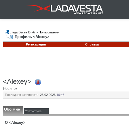
Лада Веста Клуб
>
Пользователи
Профиль <Alexey>
Регистрация
Справка
<Alexey>
Новичок
Последняя активность:
26.02.2026
10:46
Обо мне
Статистика
О <Alexey>