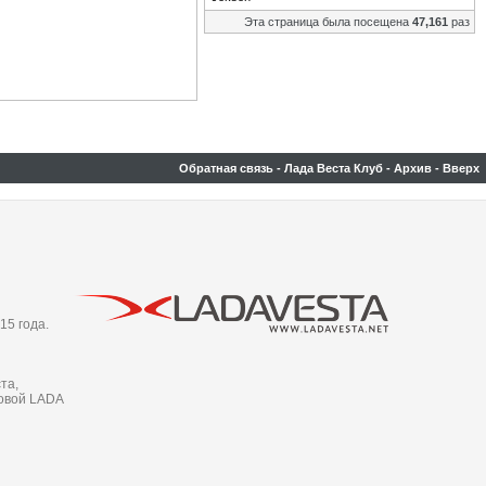
Эта страница была посещена
47,161
раз
Обратная связь
-
Лада Веста Клуб
-
Архив
-
Вверх
15 года.
та,
новой LADA