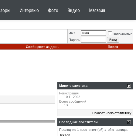
бзоры
Интервью
Фото
Видео
Магазин
Имя
Запомнить?
Пароль
Сообщения за день
Поиск
Мини-статистика
Регистрация
10.11.2022
Всего сообщений
13
Показать всю статистику
Последние посетители
Последние 1 посетителя(ей) этой страницы:
Jekson