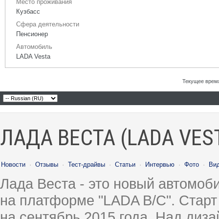
Место проживания
Кузбасс
Сфера деятельности
Пенсионер
Автомобиль
LADA Vesta
Текущее врем
ЛАДА ВЕСТА (LADA VES
Новости
·
Отзывы
·
Тест-драйвы
·
Статьи
·
Интервью
·
Фото
·
Ви
Лада Веста - это новый автомо
на платформе "LADA B/C". Старт
на сентябрь 2015 года. Над диз