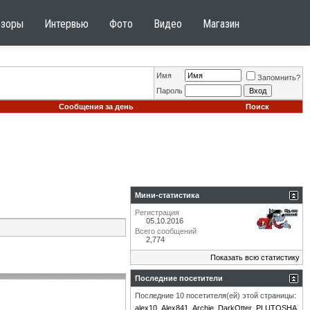
бзоры
Интервью
Фото
Видео
Магазин
Имя
Запомнить?
Пароль
Сообщения за день
Поиск
Мини-статистика
Регистрация
05.10.2016
Всего сообщений
2,774
Показать всю статистику
Последние посетители
Последние 10 посетителя(ей) этой страницы:
alex10
Alex841
Archie
DarkOtter
PLUTOSHA