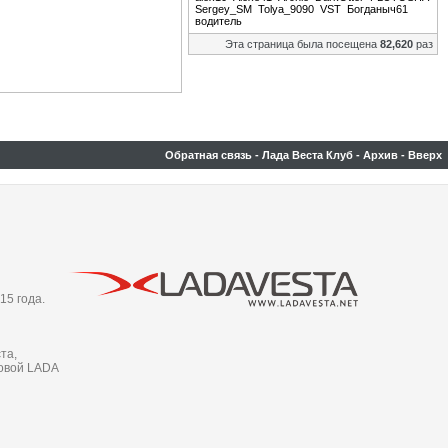
Sergey_SM
Tolya_9090
VST
Богданыч61
водитель
Эта страница была посещена
82,620
раз
Обратная связь
-
Лада Веста Клуб
-
Архив
-
Вверх
15 года.
та,
новой LADA