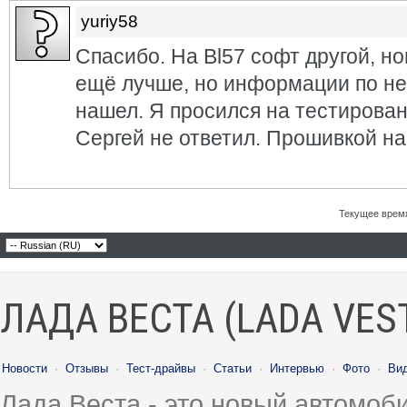
yuriy58
Спасибо. На Bl57 софт другой, но
ещё лучше, но информации по не
нашел. Я просился на тестирова
Сергей не ответил. Прошивкой на
Текущее врем
ЛАДА ВЕСТА (LADA VES
Новости
·
Отзывы
·
Тест-драйвы
·
Статьи
·
Интервью
·
Фото
·
Ви
Лада Веста - это новый автомо