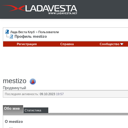
Лада Веста Клуб
>
Пользователи
Профиль mestizo
Регистрация
Справка
Сообщество
mestizo
Продвинутый
Последняя активность:
09.10.2023
19:57
Обо мне
Статистика
О mestizo