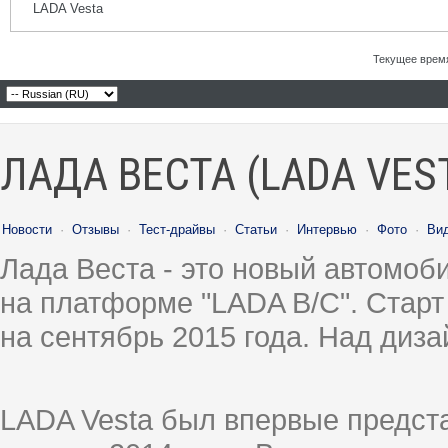
LADA Vesta
Текущее врем
ЛАДА ВЕСТА (LADA VES
Новости
·
Отзывы
·
Тест-драйвы
·
Статьи
·
Интервью
·
Фото
·
Ви
Лада Веста - это новый автомо
на платформе "LADA B/C". Старт
на сентябрь 2015 года. Над диз
LADA Vesta был впервые предст