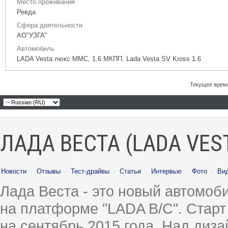
Место проживания
Ревда
Сфера деятельности
АО"УЗГА"
Автомобиль
LADA Vesta люкс ММС, 1.6 МКПП. Lada Vesta SV Kross 1.6
Текущее врем
ЛАДА ВЕСТА (LADA VES
Новости
·
Отзывы
·
Тест-драйвы
·
Статьи
·
Интервью
·
Фото
·
Ви
Лада Веста - это новый автомо
на платформе "LADA B/C". Старт
на сентябрь 2015 года. Над диз