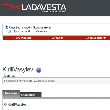
Лада Веста Клуб
>
Пользователи
Профиль KirillVasylev
Регистрация
Справка
Сообщество
KirillVasylev
Новичок
Последняя активность:
20.10.2018
00:15
Обо мне
Статистика
О KirillVasylev