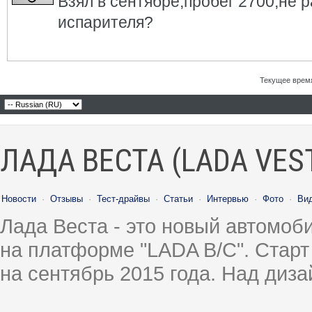
Взял в сентябре,пробег 2700,не р
испарителя?
Текущее врем
ЛАДА ВЕСТА (LADA VES
Новости
·
Отзывы
·
Тест-драйвы
·
Статьи
·
Интервью
·
Фото
·
Ви
Лада Веста - это новый автомо
на платформе "LADA B/C". Старт
на сентябрь 2015 года. Над диз