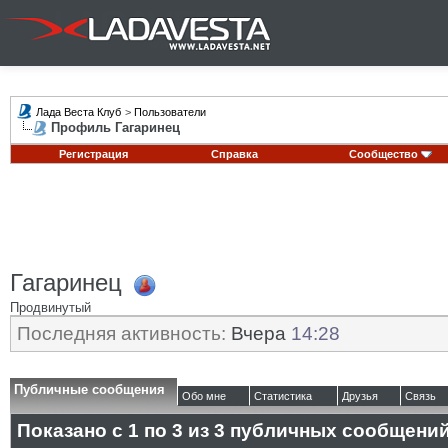
Лада Веста Клуб
>
Пользователи
Профиль Гагаринец
Регистрация
Справка
Сообщество
Гагаринец
Продвинутый
Последняя активность:
Вчера
14:28
Публичные сообщения
Обо мне
Статистика
Друзья
Связь
Показано с 1 по
3
из
3
публичных сообщени