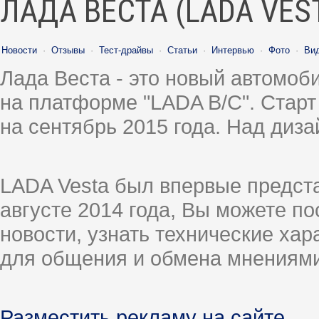
ЛАДА ВЕСТА (LADA VES
Новости
·
Отзывы
·
Тест-драйвы
·
Статьи
·
Интервью
·
Фото
·
Ви
Лада Веста - это новый автомо
на платформе "LADA B/C". Старт
на сентябрь 2015 года. Над диз
LADA Vesta был впервые предст
августе 2014 года, Вы можете п
новости, узнать технические ха
для общения и обмена мнениями
Разместить рекламу на сайте