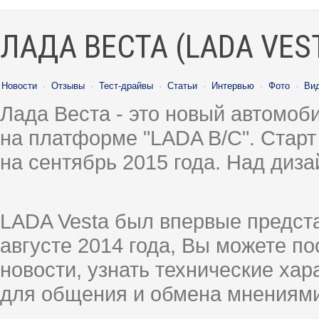
ЛАДА ВЕСТА (LADA VES
Новости
·
Отзывы
·
Тест-драйвы
·
Статьи
·
Интервью
·
Фото
·
Ви
Лада Веста - это новый автомо
на платформе "LADA B/C". Старт
на сентябрь 2015 года. Над диз
LADA Vesta был впервые предст
августе 2014 года, Вы можете п
новости, узнать технические ха
для общения и обмена мнениями