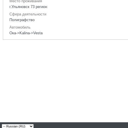
Место проживания
г.Ульяновск 73 регион
Сфера деятельности
Полиграфство
Автомобиль
Ока->Kalina->Vesta