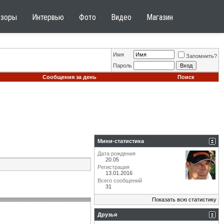
бзоры
Интервью
Фото
Видео
Магазин
Имя
Запомнить?
Пароль
Сообщения за день
Поиск
Мини-статистика
Дата рождения
20.05
Регистрация
13.01.2016
Всего сообщений
31
Показать всю статистику
Друзья