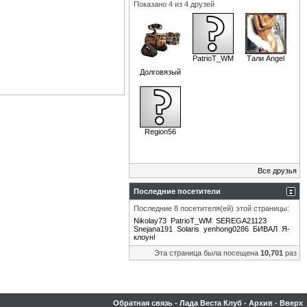
Показано 4 из 4 друзей
PatrioT_WM
Тали Angel
Долговязый
Region56
Все друзья
Последние посетители
Последние 8 посетителя(ей) этой страницы:
Nikolay73
PatrioT_WM
SEREGA21123
Snejana191
Solaris
yenhong0286
БИВАЛ
Я-
клоун!
Эта страница была посещена
10,701
раз
Обратная связь
-
Лада Веста Клуб
-
Архив
-
Вверх